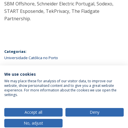
SBM Offshore, Schneider Electric Portugal, Sodexo,
START Esposende, TekPrivacy, The Fladgate
Partnership.
Categorias:
Universidade Católica no Porto
ÚLTIMAS NOTÍCIAS
We use cookies
We may place these for analysis of our visitor data, to improve our
website, show personalised content and to give you a great website
experience. For more information about the cookies we use open the
Política de Privacidade
Termos & Condições
settings.
Direitos do Titular dos Dados
Accept all
Deny
No, adjust
© 2026 Universidade Católica Portuguesa