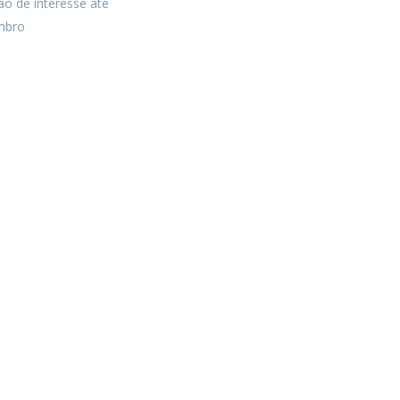
o de interesse até
mbro