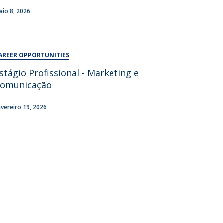
UDIP
aio 8, 2026
Segurança e Emergência
ontactos
AREER OPPORTUNITIES
stágio Profissional - Marketing e
omunicação
evereiro 19, 2026