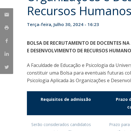
Recursos Humano
Iniciativas Nacionais
Research Centre for Human Developmen
| CEDH
Terça-feira, Julho 30, 2024 - 16:23
Human Neurobehavioral Laboratory |
HNL
BOLSA DE RECRUTAMENTO DE DOCENTES NA 
E DESENVOLVIMENTO DE RECURSOS HUMAN
A Faculdade de Educação e Psicologia da Unive
constituir uma Bolsa para eventuais futuras co
Psicologia Aplicada às Organizações e Desenv
Requisitos de admissão
Prazo 
c
Serão considerados candidatos
Prazo para