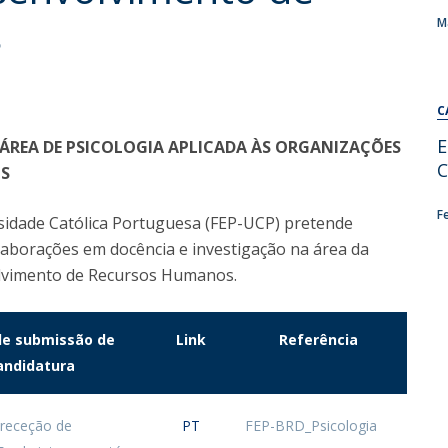
Alumni
s
Educação
M
t
Associação de Antigos Alunos de Psicologia
C
C
E
ÁREA DE PSICOLOGIA APLICADA ÀS ORGANIZAÇÕES
C
OS
F
rsidade Católica Portuguesa (FEP-UCP) pretende
laborações em docência e investigação na área da
olvimento de Recursos Humanos.
de submissão de
Link
Referência
andidatura
 receção de
PT
FEP-BRD_Psicologia