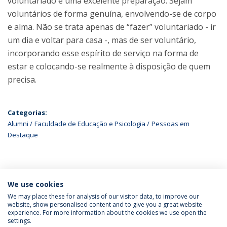
voluntariado é uma excelente preparação. Sejam
voluntários de forma genuína, envolvendo-se de corpo
e alma. Não se trata apenas de “fazer” voluntariado - ir
um dia e voltar para casa -, mas de ser voluntário,
incorporando esse espírito de serviço na forma de
estar e colocando-se realmente à disposição de quem
precisa.
Categorias:
Alumni
Faculdade de Educação e Psicologia
Pessoas em
Destaque
ÚLTIMAS NOTÍCIAS
We use cookies
We may place these for analysis of our visitor data, to improve our
website, show personalised content and to give you a great website
experience. For more information about the cookies we use open the
Política de Privacidade
Termos & Condições
settings.
Direitos do Titular dos Dados