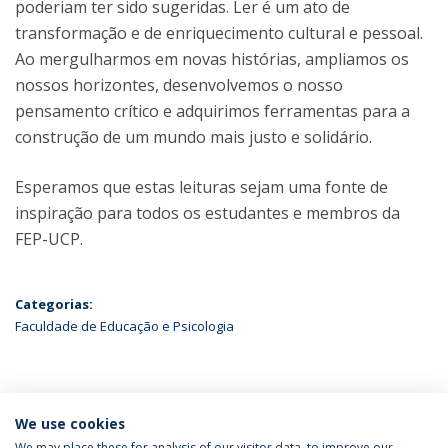
poderiam ter sido sugeridas. Ler é um ato de
transformação e de enriquecimento cultural e pessoal.
Ao mergulharmos em novas histórias, ampliamos os
nossos horizontes, desenvolvemos o nosso
pensamento crítico e adquirimos ferramentas para a
construção de um mundo mais justo e solidário.
Esperamos que estas leituras sejam uma fonte de
inspiração para todos os estudantes e membros da
FEP-UCP.
Categorias:
Faculdade de Educação e Psicologia
ÚLTIMAS NOTÍCIAS
We use cookies
We may place these for analysis of our visitor data, to improve our