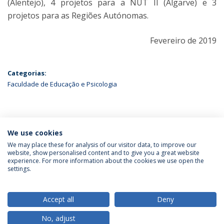
(Alentejo), 4 projetos para a NUT II (Algarve) e 3
projetos para as Regiões Autónomas.
Fevereiro de 2019
Categorias:
Faculdade de Educação e Psicologia
ÚLTIMAS NOTÍCIAS
We use cookies
We may place these for analysis of our visitor data, to improve our
website, show personalised content and to give you a great website
experience. For more information about the cookies we use open the
Política de Privacidade
Termos & Condições
settings.
Direitos do Titular dos Dados
Accept all
Deny
No, adjust