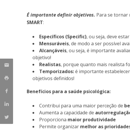
Iniciativas Nacionais
É importante definir objetivos.
Para se tornar
Research Centre for Human Developmen
| CEDH
SMART
:
Human Neurobehavioral Laboratory |
Específicos (Specific)
, ou seja, deve esta
HNL
M
ensuráveis
, de modo a ser possível ava
A
lcançáveis
,
ou seja, é importante avali
objetivo!
R
ealistas
, porque quanto mais realista f
T
emporizados:
é importante estabelecer
objetivos definidos!
Benefícios para a saúde psicológica:
Contribui para uma maior perceção de
be
Aumenta a capacidade de
autorregulaçã
Proporciona
maior produtividade
Permite organizar
melhor as prioridades