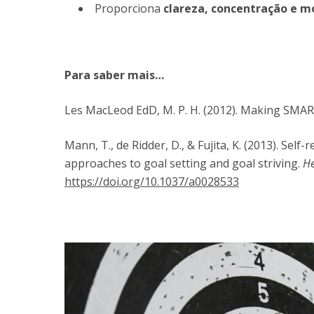
Proporciona
clareza, concentração e m
Para saber mais…
Les MacLeod EdD, M. P. H. (2012). Making SMA
Mann, T., de Ridder, D., & Fujita, K. (2013). Self
approaches to goal setting and goal striving.
He
https://doi.org/10.1037/a0028533