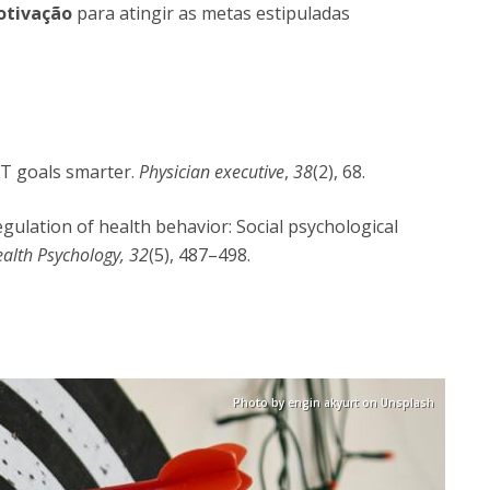
otivação
para atingir as metas estipuladas
RT goals smarter.
Physician executive
,
38
(2), 68.
-regulation of health behavior: Social psychological
alth Psychology, 32
(5), 487–498.
Photo by engin akyurt on Unsplash