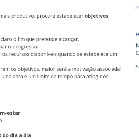
Alumni
Educação
J
 mais produtivo, procure estabelecer
objetivos
t
Associação de Antigos Alunos de Psicologia
C
F
r claro o fim que pretende alcançar.
N
liar o progresso
.
C
ar os recursos disponíveis quando se estabelece um
F
orem os objetivos, maior será a motivação associada!
 uma data e um limite de tempo para atingir os
m-estar
o
 do dia a dia