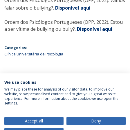
Ordem dos Psicólogos Portugueses (OPP, 2022). Vamos
falar sobre o bullying?.
Disponível aqui
Ordem dos Psicólogos Portugueses (OPP, 2022). Estou
a ser vítima de bullying ou bully?.
Disponível aqui
Categorias:
Clínica Universitária de Psicologia
ÚLTIMAS NOTÍCIAS
We use cookies
We may place these for analysis of our visitor data, to improve our
website, show personalised content and to give you a great website
experience. For more information about the cookies we use open the
Política de Privacidade
Termos & Condições
settings.
Direitos do Titular dos Dados
Accept all
Deny