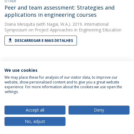
OTHER
Peer and team assessment: Strategies and
applications in engineering courses
Diana Mesquita
(with Nagai, W.A.). 2019. International
Symposium on Project Approaches in Engineering Education
DESCARREGAR E MAIS DETALHES
OTHER
Teachers' and students' perspectives about
We use cookies
curriculum development in engineering
We may place these for analysis of our visitor data, to improve our
website, show personalised content and to give you a great website
education: Implications for academic work
experience. For more information about the cookies we use open the
settings.
Diana Mesquita
(with Mesquita, D.). 2019. Proceedings of the
46th SEFI Annual Conference 2018: Creativity, Innovation and
Entrepreneurship for Engineering Education Excellence
Accept all
Deny
DESCARREGAR E MAIS DETALHES
No, adjust