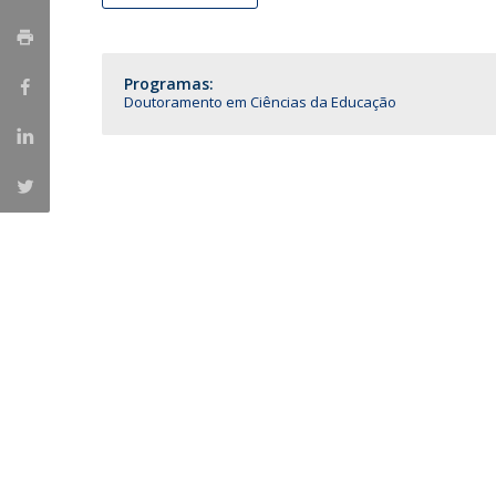
Iniciativas Nacionais
Research Centre for Human Developmen
| CEDH
Programas:
Doutoramento em Ciências da Educação
Human Neurobehavioral Laboratory |
HNL