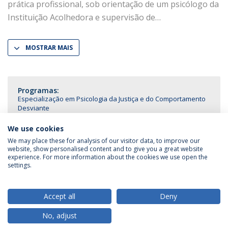
prática profissional, sob orientação de um psicólogo da
Instituição Acolhedora e supervisão de
MOSTRAR MAIS
Programas:
Especialização em Psicologia da Justiça e do Comportamento
Desviante
We use cookies
We may place these for analysis of our visitor data, to improve our
website, show personalised content and to give you a great website
experience. For more information about the cookies we use open the
Política de Privacidade
Termos & Condições
settings.
Direitos do Titular dos Dados
Accept all
Deny
No, adjust
© 2026 Universidade Católica Portuguesa