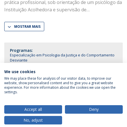
prática profissional, sob orientação de um psicólogo da
Instituição Acolhedora e supervisão de
MOSTRAR MAIS
Programas:
Especialização em Psicologia da Justiça e do Comportamento
Desviante
We use cookies
We may place these for analysis of our visitor data, to improve our
website, show personalised content and to give you a great website
experience. For more information about the cookies we use open the
Política de Privacidade
Termos & Condições
settings.
Direitos do Titular dos Dados
Accept all
Deny
No, adjust
© 2026 Universidade Católica Portuguesa