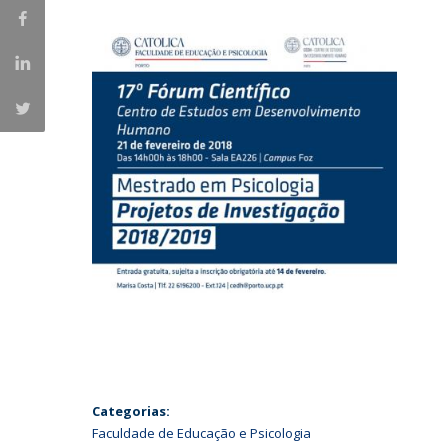
Iniciativas Nacionais
Research Centre for Human Developmen
| CEDH
Human Neurobehavioral Laboratory |
HNL
Categorias:
Faculdade de Educação e Psicologia