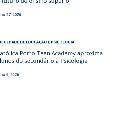
 futuro do ensino superior
UDIP
Segurança e Emergência
ulho 27, 2026
ontactos
ACULDADE DE EDUCAÇÃO E PSICOLOGIA
atólica Porto Teen Academy aproxima
lunos do secundário à Psicologia
ulho 6, 2026