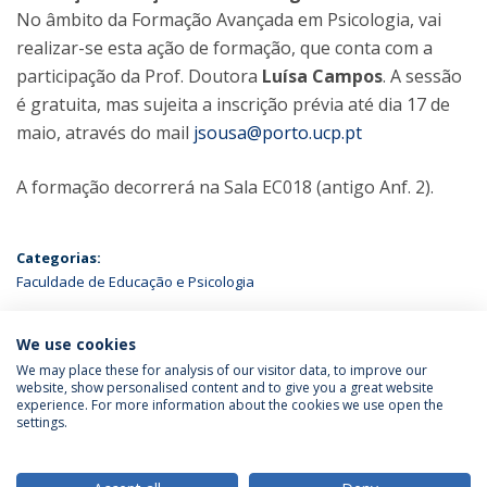
No âmbito da Formação Avançada em Psicologia, vai
realizar-se esta ação de formação, que conta com a
participação da Prof. Doutora
Luísa Campos
. A sessão
é gratuita, mas sujeita a inscrição prévia até dia 17 de
maio, através do mail
jsousa@porto.ucp.pt
A formação decorrerá na Sala EC018 (antigo Anf. 2).
Categorias:
Faculdade de Educação e Psicologia
ÚLTIMAS NOTÍCIAS
We use cookies
We may place these for analysis of our visitor data, to improve our
website, show personalised content and to give you a great website
experience. For more information about the cookies we use open the
Política de Privacidade
Termos & Condições
settings.
Direitos do Titular dos Dados