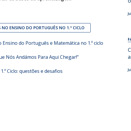
o
Alumni
Educação
J
t
Associação de Antigos Alunos de Psicologia
C
 NO ENSINO DO PORTUGUÊS NO 1.º CICLO
F
 Ensino do Português e Matemática no 1.º ciclo
C
a
Que Nós Andámos Para Aqui Chegar!”
J
.º Ciclo: questões e desafios