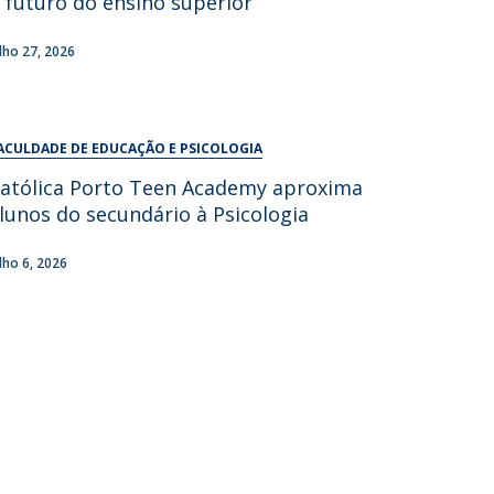
 futuro do ensino superior
UDIP
Segurança e Emergência
ulho 27, 2026
ontactos
ACULDADE DE EDUCAÇÃO E PSICOLOGIA
atólica Porto Teen Academy aproxima
lunos do secundário à Psicologia
ulho 6, 2026