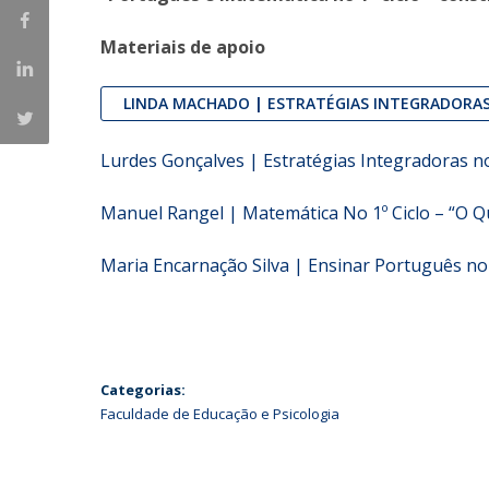
Iniciativas Nacionais
Materiais de apoio
Research Centre for Human Developmen
| CEDH
LINDA MACHADO
|
ESTRATÉGIAS INTEGRADORAS
Human Neurobehavioral Laboratory |
HNL
Lurdes Gonçalves | Estratégias Integradoras no
Manuel Rangel | Matemática No 1º Ciclo – “O 
Maria Encarnação Silva | Ensinar Português no 1
Categorias:
Faculdade de Educação e Psicologia