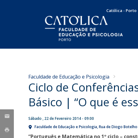
Católica - Porto
Licenciatura em Psicologia
Docentes e Investigadores
Apresentação
NOTÍCIAS
Plano de Estudos
Mensagem da Diretora
Concursos
Universidade Católica
Faculdade de Educação e Psicologia
Docentes
Missão, Visão e Valores
Ciclo de Conferências
integra dois grupos da
Concurso de recrutamento
Testemunhos
Órgãos de Gestão
European University
Concurso de promoção
Internacionalização
Básico | “O que é es
Association sobre o futuro
Serviço Comunitário
Responsabilidade Social
Produção Científica
Bolsas e Prémios
do ensino superior
SAME | Serviço de Apoio à Melhoria da Educação
Sábado , 22 de Fevereiro 2014 - 09:00
Taxas e propinas
Publicações
Seg, 27 Jul 2026 - 11:53
CUP | Clínica Universitária de Psicologia
Candidaturas
Faculdade de Educação e Psicologia
Rua de Diogo Botelho
Dissertações de Mestrado
Voluntariado
“Português e Matemática no 1º ciclo – cons
Teses de Doutoramento