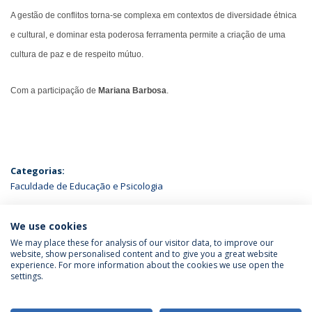
A gestão de conflitos torna-se complexa em contextos de diversidade étnica
e cultural, e dominar esta poderosa ferramenta permite a criação de uma
cultura de paz e de respeito mútuo.
Com a participação de
Mariana Barbosa
.
Categorias:
Faculdade de Educação e Psicologia
ÚLTIMAS NOTÍCIAS
We use cookies
We may place these for analysis of our visitor data, to improve our
website, show personalised content and to give you a great website
experience. For more information about the cookies we use open the
Política de Privacidade
Termos & Condições
settings.
Direitos do Titular dos Dados