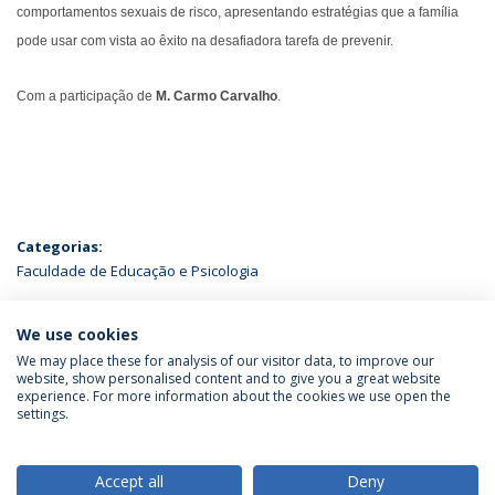
comportamentos sexuais de risco, apresentando estratégias que a família
pode usar com vista ao êxito na desafiadora tarefa de prevenir.
Com a participação de
M. Carmo Carvalho
.
Categorias:
Faculdade de Educação e Psicologia
ÚLTIMAS NOTÍCIAS
We use cookies
We may place these for analysis of our visitor data, to improve our
website, show personalised content and to give you a great website
experience. For more information about the cookies we use open the
Política de Privacidade
Termos & Condições
settings.
Direitos do Titular dos Dados
Accept all
Deny