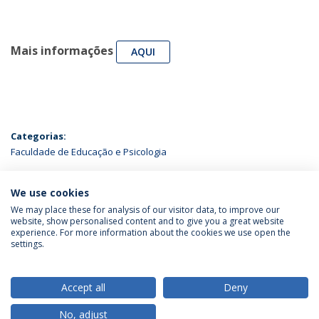
Mais informações
AQUI
Categorias:
Faculdade de Educação e Psicologia
ÚLTIMAS NOTÍCIAS
We use cookies
We may place these for analysis of our visitor data, to improve our
website, show personalised content and to give you a great website
experience. For more information about the cookies we use open the
Política de Privacidade
Termos & Condições
settings.
Direitos do Titular dos Dados
Accept all
Deny
No, adjust