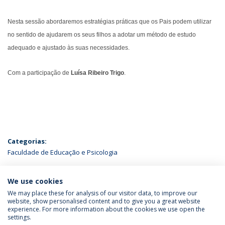
Nesta sessão abordaremos estratégias práticas que os Pais podem utilizar
no sentido de ajudarem os seus filhos a adotar um método de estudo
adequado e ajustado às suas necessidades.
Com a participação de
Luísa Ribeiro Trigo
.
Categorias:
Faculdade de Educação e Psicologia
ÚLTIMAS NOTÍCIAS
We use cookies
We may place these for analysis of our visitor data, to improve our
website, show personalised content and to give you a great website
experience. For more information about the cookies we use open the
Política de Privacidade
Termos & Condições
settings.
Direitos do Titular dos Dados