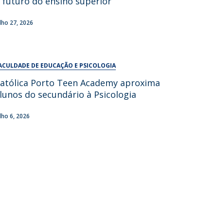
 futuro do ensino superior
UDIP
Segurança e Emergência
ulho 27, 2026
ontactos
ACULDADE DE EDUCAÇÃO E PSICOLOGIA
atólica Porto Teen Academy aproxima
lunos do secundário à Psicologia
ulho 6, 2026