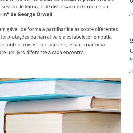
o
Alumni
ra sessão de leitura e de discussão em torno de um
Educação
arm” de George Orwell
.
J
t
Associação de Antigos Alunos de Psicologia
C
igável, de forma a partilhar ideias sobre diferentes
nterpretações da narrativa e a estabelecer empatia
F
as outras coisas! Tenciona-se, assim, criar uma
C
e um livro diferente a cada encontro.
a
J