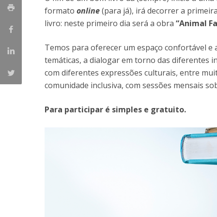
formato
online
(para já), irá decorrer a primei
Iniciativas Nacionais
livro: neste primeiro dia será a obra
“Animal F
Research Centre for Human Developmen
| CEDH
Temos para oferecer um espaço confortável e am
Human Neurobehavioral Laboratory |
temáticas, a dialogar em torno das diferentes i
HNL
com diferentes expressões culturais, entre muit
comunidade inclusiva, com sessões mensais sobr
Para participar é simples e gratuito.