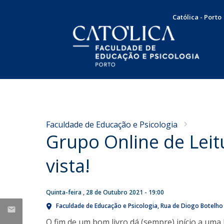
Católica - Porto
Licenciatura em Psicologia
Docentes e Investigadores
Apresentação
NOTÍCIAS
Plano de Estudos
Mensagem da Diretora
Concursos
Universidade Católica
Faculdade de Educação e Psicologia
Docentes
Missão, Visão e Valores
Grupo Online de Leit
integra dois grupos da
Concurso de recrutamento
Testemunhos
Órgãos de Gestão
European University
Concurso de promoção
Internacionalização
vista!
Association sobre o futuro
Serviço Comunitário
Responsabilidade Social
Produção Científica
Bolsas e Prémios
do ensino superior
SAME | Serviço de Apoio à Melhoria da Educação
Quinta-feira , 28 de Outubro 2021 - 19:00
Taxas e propinas
Publicações
Seg, 27 Jul 2026 - 11:53
CUP | Clínica Universitária de Psicologia
Candidaturas
Faculdade de Educação e Psicologia
Rua de Diogo Botelho
Dissertações de Mestrado
Voluntariado
O fim de um bom livro dá (sempre) início a uma
Teses de Doutoramento