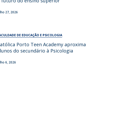
 futuro do ensino superior
UDIP
Segurança e Emergência
ulho 27, 2026
ontactos
ACULDADE DE EDUCAÇÃO E PSICOLOGIA
atólica Porto Teen Academy aproxima
lunos do secundário à Psicologia
ulho 6, 2026