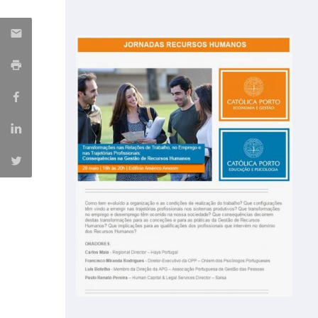
Iniciativas Nacionais
Research Centre for Human Developmen
| CEDH
Human Neurobehavioral Laboratory |
HNL