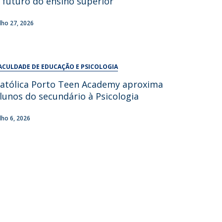
 futuro do ensino superior
UDIP
Segurança e Emergência
ulho 27, 2026
ontactos
ACULDADE DE EDUCAÇÃO E PSICOLOGIA
atólica Porto Teen Academy aproxima
lunos do secundário à Psicologia
ulho 6, 2026