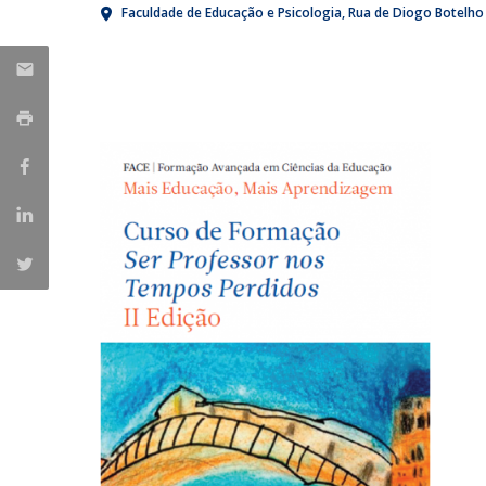
Faculdade de Educação e Psicologia
Rua de Diogo Botelho
Iniciativas Nacionais
Research Centre for Human Developmen
| CEDH
Human Neurobehavioral Laboratory |
HNL