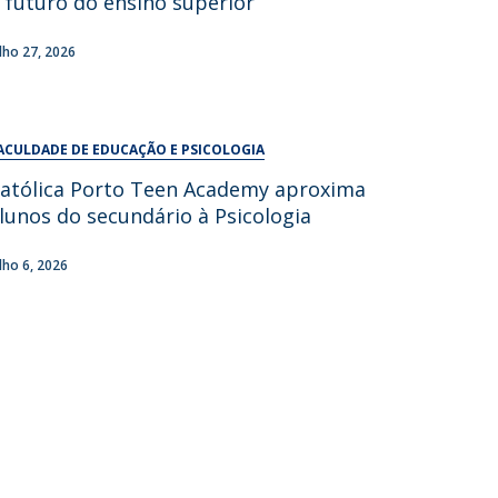
 futuro do ensino superior
UDIP
Segurança e Emergência
ulho 27, 2026
ontactos
ACULDADE DE EDUCAÇÃO E PSICOLOGIA
atólica Porto Teen Academy aproxima
lunos do secundário à Psicologia
ulho 6, 2026