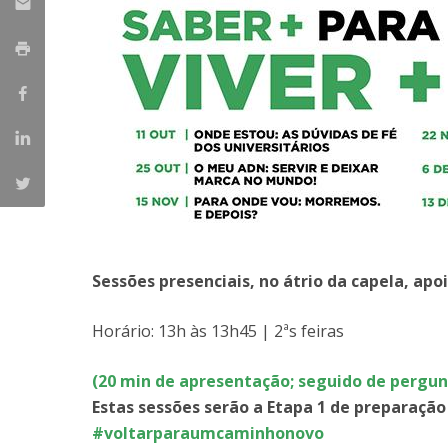
Iniciativas Nacionais
Research Centre for Human Developmen
| CEDH
Human Neurobehavioral Laboratory |
HNL
Sessões presenciais, no átrio da capela, a
Horário: 13h às 13h45 | 2ªs feiras
(20 min de apresentação; seguido de pergun
Estas sessões serão a Etapa 1 de preparaçã
#voltarparaumcaminhonovo