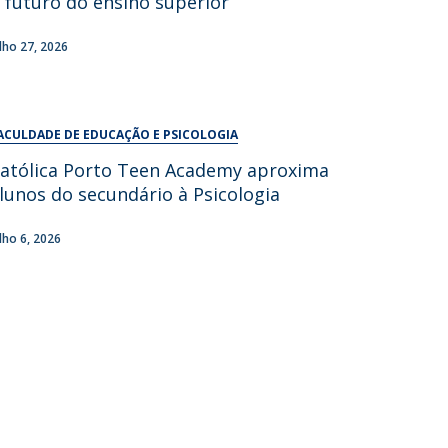
 futuro do ensino superior
UDIP
Segurança e Emergência
ulho 27, 2026
ontactos
ACULDADE DE EDUCAÇÃO E PSICOLOGIA
atólica Porto Teen Academy aproxima
lunos do secundário à Psicologia
ulho 6, 2026