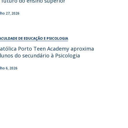
 futuro do ensino superior
UDIP
Segurança e Emergência
ulho 27, 2026
ontactos
ACULDADE DE EDUCAÇÃO E PSICOLOGIA
atólica Porto Teen Academy aproxima
lunos do secundário à Psicologia
ulho 6, 2026