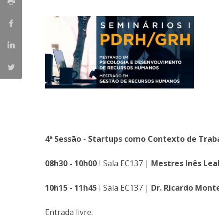
Iniciativas Nacionais
Research Centre for Human Developmen
| CEDH
Human Neurobehavioral Laboratory |
HNL
4ª Sessão - Startups como Contexto de Trab
08h30 - 10h00
I Sala EC137 |
Mestres Inês Lea
10h15 - 11h45
I Sala EC137 |
Dr. Ricardo Mont
Entrada livre.