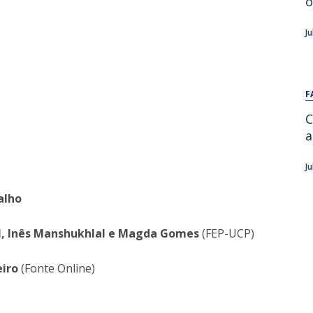
o
Alumni
Educação
J
t
Associação de Antigos Alunos de Psicologia
C
F
C
a
J
alho
l, Inês Manshukhlal e Magda Gomes
(FEP-UCP)
eiro
(Fonte Online)