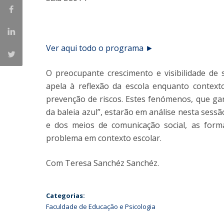
Iniciativas Nacionais
Research Centre for Human Developmen
| CEDH
Ver aqui todo o programa ►
Human Neurobehavioral Laboratory |
O preocupante crescimento e visibilidade de s
HNL
apela à reflexão da escola enquanto contexto
prevenção de riscos. Estes fenómenos, que g
da baleia azul”, estarão em análise nesta sessão
e dos meios de comunicação social, as forma
problema em contexto escolar.
Com Teresa Sanchéz Sanchéz.
Categorias:
Faculdade de Educação e Psicologia