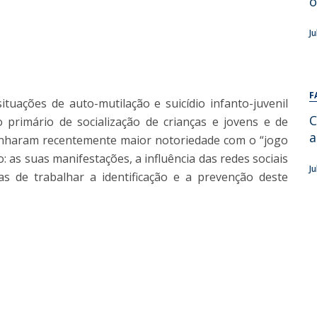
o
Alumni
Educação
J
t
Associação de Antigos Alunos de Psicologia
C
F
ituações de auto-mutilação e suicídio infanto-juvenil
C
 primário de socialização de crianças e jovens e de
a
anharam recentemente maior notoriedade com o “jogo
: as suas manifestações, a influência das redes sociais
J
s de trabalhar a identificação e a prevenção deste