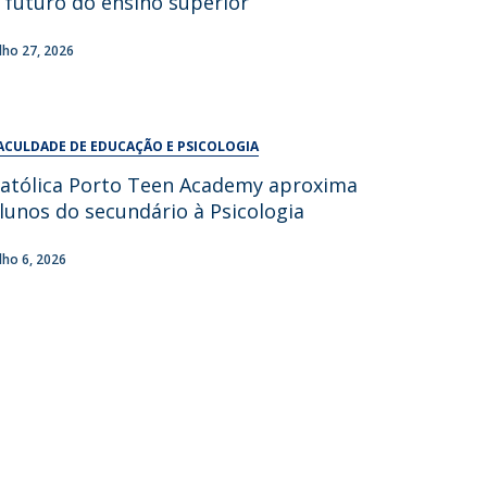
 futuro do ensino superior
UDIP
Segurança e Emergência
ulho 27, 2026
ontactos
ACULDADE DE EDUCAÇÃO E PSICOLOGIA
atólica Porto Teen Academy aproxima
lunos do secundário à Psicologia
ulho 6, 2026