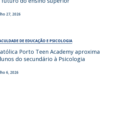
 futuro do ensino superior
UDIP
Segurança e Emergência
ulho 27, 2026
ontactos
ACULDADE DE EDUCAÇÃO E PSICOLOGIA
atólica Porto Teen Academy aproxima
lunos do secundário à Psicologia
ulho 6, 2026