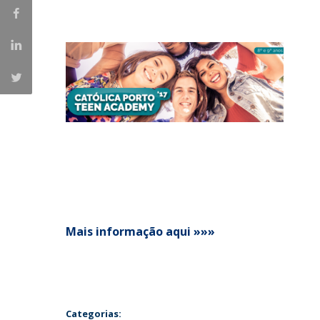
Iniciativas Nacionais
Research Centre for Human Developmen
| CEDH
Human Neurobehavioral Laboratory |
HNL
Mais informação aqui »»»
Categorias: