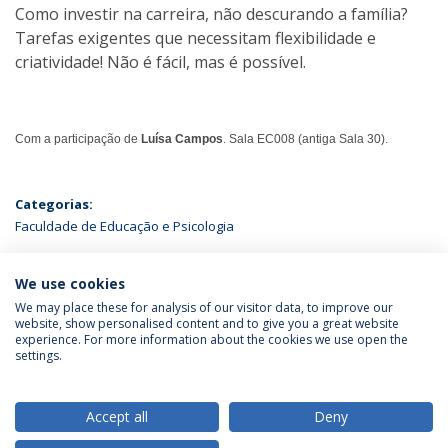
Como investir na carreira, não descurando a família?
Tarefas exigentes que necessitam flexibilidade e
criatividade! Não é fácil, mas é possível.
Com a participação de
Luísa Campos
. Sala EC008 (antiga Sala 30).
Categorias:
Faculdade de Educação e Psicologia
ÚLTIMAS NOTÍCIAS
We use cookies
We may place these for analysis of our visitor data, to improve our
website, show personalised content and to give you a great website
experience. For more information about the cookies we use open the
Política de Privacidade
Termos & Condições
settings.
Direitos do Titular dos Dados
Accept all
Deny