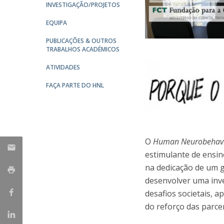
INVESTIGAÇÃO/PROJETOS
Iniciativas Nacionais
EQUIPA
Research Centre for Human Developmen
| CEDH
PUBLICAÇÕES & OUTROS
TRABALHOS ACADÉMICOS
Human Neurobehavioral Laboratory |
ATIVIDADES
HNL
FAÇA PARTE DO HNL
O
Human Neurobehavi
estimulante de ensin
na dedicação de um 
desenvolver uma inve
desafios societais, a
do reforço das parcer