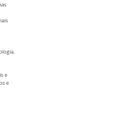
nas
mais
ologia,
is e
os e