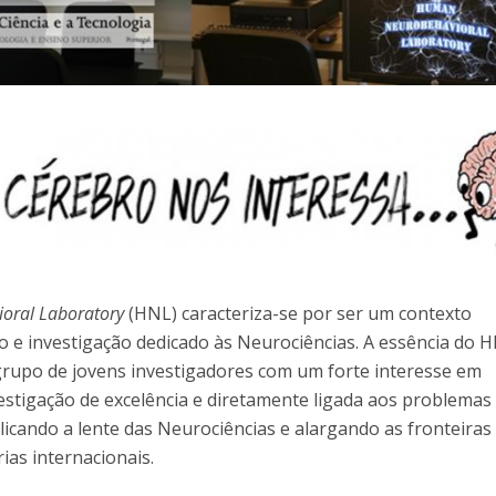
Alumni
Educação
t
Associação de Antigos Alunos de Psicologia
C
oral Laboratory
(HNL) caracteriza-se por ser um contexto
o e investigação dedicado às Neurociências. A essência do 
grupo de jovens investigadores com um forte interesse em
stigação de excelência e diretamente ligada aos problemas
plicando a lente das Neurociências e alargando as fronteiras
ias internacionais.