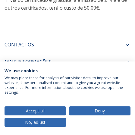
1ª via do certificado é gratuita, a emissão de 2ª via e de
outros certificados, terá o custo de 50,00€.
CONTACTOS
MAIS INFORMAÇÕES
We use cookies
We may place these for analysis of our visitor data, to improve our
website, show personalised content and to give you a great website
experience. For more information about the cookies we use open the
Política de Privacidade
Termos & Condições
settings.
Direitos do Titular dos Dados
Accept all
Deny
No, adjust
© 2026 Universidade Católica Portuguesa