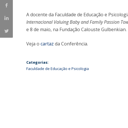
Iniciativas Nacionais
A docente da Faculdade de Educação e Psicologi
Research Centre for Human Developmen
| CEDH
Internacional Valuing Baby and Family Passion Tow
e 8 de maio, na Fundação Calouste Gulbenkian.
Human Neurobehavioral Laboratory |
HNL
Veja o
cartaz
da Conferência.
Categorias:
Faculdade de Educação e Psicologia