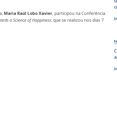
d
Alumni
Educação
o
a,
Maria Raúl Lobo Xavier
, participou na Conferência
t
Associação de Antigos Alunos de Psicologia
J
ards a Science of Happiness
, que se realizou nos dias 7
C
F
C
a
J