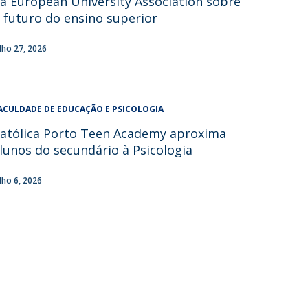
a European University Association sobre
UDIP
 futuro do ensino superior
Segurança e Emergência
ulho 27, 2026
ontactos
ACULDADE DE EDUCAÇÃO E PSICOLOGIA
atólica Porto Teen Academy aproxima
lunos do secundário à Psicologia
ulho 6, 2026