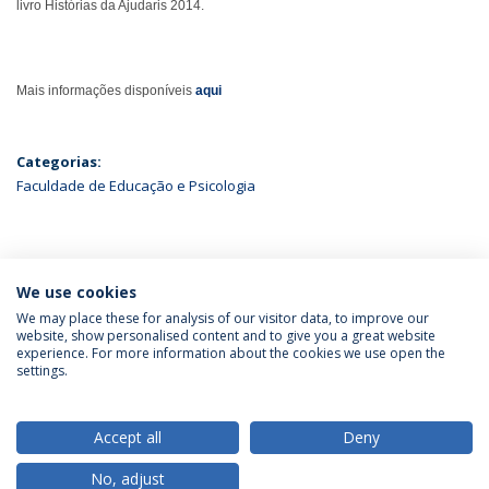
livro Histórias da Ajudaris 2014.
Mais informações disponíveis
aqui
Categorias:
Faculdade de Educação e Psicologia
ÚLTIMAS NOTÍCIAS
We use cookies
We may place these for analysis of our visitor data, to improve our
website, show personalised content and to give you a great website
experience. For more information about the cookies we use open the
Política de Privacidade
Termos & Condições
settings.
Direitos do Titular dos Dados
Accept all
Deny
No, adjust