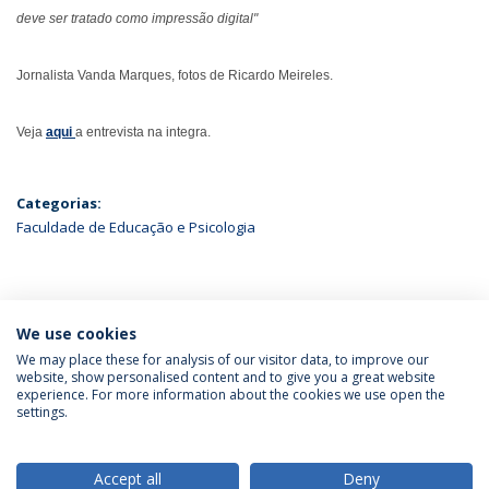
deve ser tratado como impressão digital"
Jornalista Vanda Marques, fotos de Ricardo Meireles.
Veja
aqui
a entrevista na integra.
Categorias:
Faculdade de Educação e Psicologia
ÚLTIMAS NOTÍCIAS
We use cookies
We may place these for analysis of our visitor data, to improve our
website, show personalised content and to give you a great website
experience. For more information about the cookies we use open the
Política de Privacidade
Termos & Condições
settings.
Direitos do Titular dos Dados
Accept all
Deny