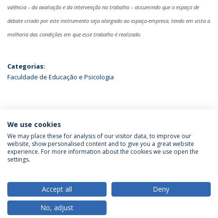
valência – da avaliação e da intervenção no trabalho – assumindo que o espaço de
debate criado por este instrumento seja alargado ao espaço-empresa, tendo em vista a
melhoria das condições em que esse trabalho é realizado.
Categorias:
Faculdade de Educação e Psicologia
ÚLTIMAS NOTÍCIAS
We use cookies
We may place these for analysis of our visitor data, to improve our
website, show personalised content and to give you a great website
experience. For more information about the cookies we use open the
Política de Privacidade
Termos & Condições
settings.
Direitos do Titular dos Dados
Accept all
Deny
No, adjust
© 2026 Universidade Católica Portuguesa