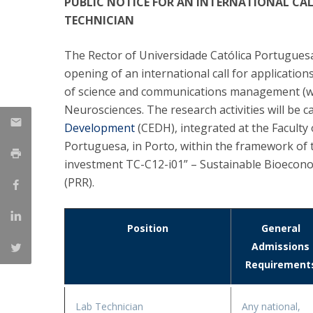
PUBLIC NOTICE FOR AN INTERNATIONAL CAL
TECHNICIAN
Iniciativas Nacionais
Research Centre for Human Developmen
| CEDH
The Rector of Universidade Católica Portuguesa
opening of an international call for application
Human Neurobehavioral Laboratory |
of science and communications management (with a
HNL
Neurosciences. The research activities will be c
Development
(CEDH), integrated at the Faculty
Portuguesa, in Porto, within the framework of
investment TC-C12-i01” – Sustainable Bioecono
(PRR).
Position
General
Admissions
Requirement
Lab Technician
Any national,