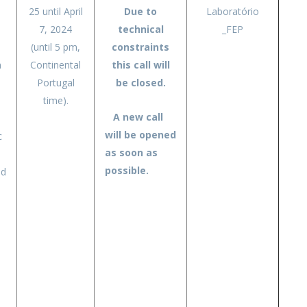
25 until April
Due to
Laboratório
7, 2024
technical
_FEP
(until 5 pm,
constraints
n
Continental
this call will
Portugal
be closed.
time).
A new call
will be opened
c
as soon as
possible.
ld