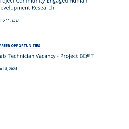
roject Community-Engaged Human
UDIP
evelopment Research
Segurança e Emergência
ulho 11, 2024
ontactos
AREER OPPORTUNITIES
ab Technician Vacancy - Project BE@T
bril 8, 2024