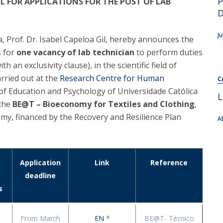
P
L FOR APPLICATIONS FOR THE POST OF LAB
Alumni
Educação
D
t
Associação de Antigos Alunos de Psicologia
J
, Prof. Dr. Isabel Capeloa Gil, hereby announces the
C
s for
one vacancy of lab technician
to perform duties
n exclusivity clause), in the scientific field of
arried out at the
Research Centre for Human
C
 of Education and Psychology of Universidade Católica
L
 the
BE@T – Bioeconomy for Textiles and Clothing
,
my, financed by the Recovery and Resilience Plan
A
Application
Link
Reference
deadline
s
From March
EN
*
BE@T- Técnico