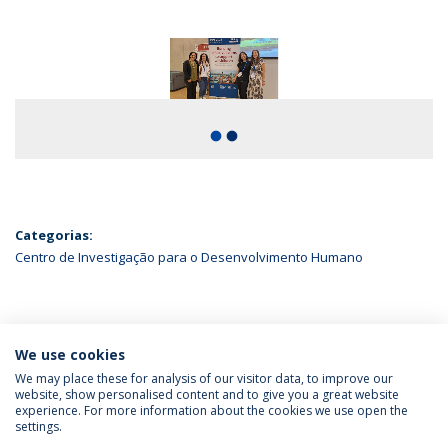
fiber_manual_record
fiber_manual_record
Categorias:
Centro de Investigação para o Desenvolvimento Humano
ÚLTIMAS NOTÍCIAS
We use cookies
We may place these for analysis of our visitor data, to improve our
website, show personalised content and to give you a great website
experience. For more information about the cookies we use open the
Política de Privacidade
Termos & Condições
settings.
Direitos do Titular dos Dados