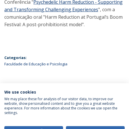
Conferência "
Psychedelic Harm Reduction - Supporting
and Transforming Challenging Experiences
", com a
comunicação oral "Harm Reduction at Portugal’s Boom
Festival: A post-prohibitionist model".
Categorias:
Faculdade de Educação e Psicologia
ÚLTIMAS NOTÍCIAS
We use cookies
We may place these for analysis of our visitor data, to improve our
website, show personalised content and to give you a great website
experience. For more information about the cookies we use open the
Política de Privacidade
Termos & Condições
settings.
Direitos do Titular dos Dados