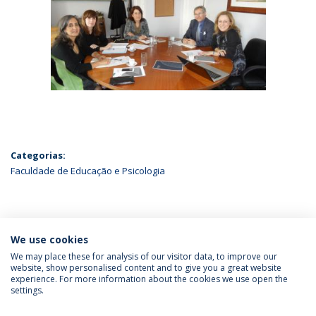
Categorias:
Faculdade de Educação e Psicologia
ÚLTIMAS NOTÍCIAS
We use cookies
We may place these for analysis of our visitor data, to improve our
website, show personalised content and to give you a great website
experience. For more information about the cookies we use open the
Política de Privacidade
Termos & Condições
settings.
Direitos do Titular dos Dados