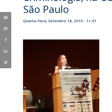
São Paulo
Iniciativas Nacionais
Research Centre for Human Developmen
| CEDH
Quarta-feira, Setembro 18, 2019 - 11:47
Human Neurobehavioral Laboratory |
HNL