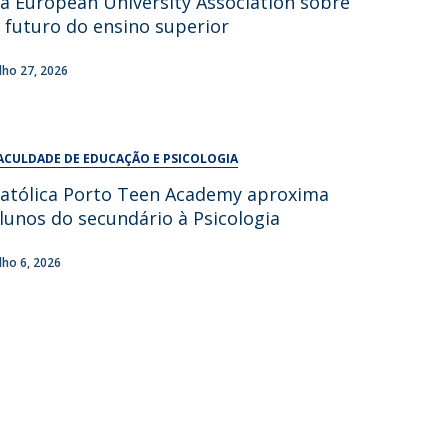
a European University Association sobre
UDIP
 futuro do ensino superior
Segurança e Emergência
ulho 27, 2026
ontactos
ACULDADE DE EDUCAÇÃO E PSICOLOGIA
atólica Porto Teen Academy aproxima
lunos do secundário à Psicologia
ulho 6, 2026