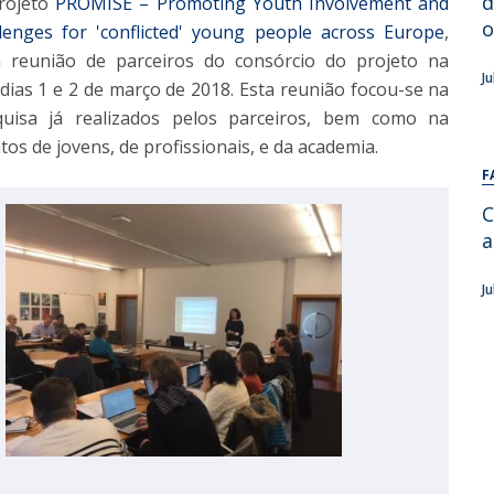
d
projeto
PROMISE – Promoting Youth Involvement and
Alumni
Educação
o
enges for 'conflicted' young people across Europe
,
t
reunião de parceiros do consórcio do projeto na
Associação de Antigos Alunos de Psicologia
J
dias 1 e 2 de março de 2018. Esta reunião focou-se na
C
quisa já realizados pelos parceiros, bem como na
os de jovens, de profissionais, e da academia.
F
C
a
J