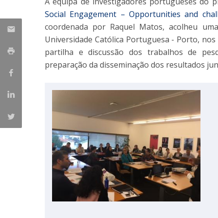
A equipa de investigadores portugueses do 
Social Engagement – Opportunities and chall
Iniciativas Nacionais
Research Centre for Human Developmen
coordenada por Raquel Matos, acolheu uma 
| CEDH
Universidade Católica Portuguesa - Porto, nos 
partilha e discussão dos trabalhos de pes
Human Neurobehavioral Laboratory |
preparação da disseminação dos resultados junt
HNL