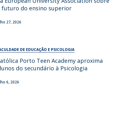
a European University Association sobre
UDIP
 futuro do ensino superior
Segurança e Emergência
ulho 27, 2026
ontactos
ACULDADE DE EDUCAÇÃO E PSICOLOGIA
atólica Porto Teen Academy aproxima
lunos do secundário à Psicologia
ulho 6, 2026