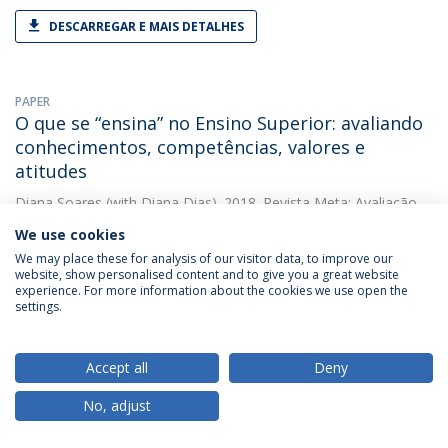
DESCARREGAR E MAIS DETALHES
PAPER
O que se “ensina” no Ensino Superior: avaliando
conhecimentos, competências, valores e
atitudes
Diana Soares
(with Diana Dias). 2018. Revista Meta: Avaliação
We use cookies
DESCARREGAR E MAIS DETALHES
We may place these for analysis of our visitor data, to improve our
website, show personalised content and to give you a great website
experience. For more information about the cookies we use open the
settings.
OTHER
Teaching psychology or teaching education?
Diana Soares
(with Diana Soares). 2018. EDULEARN18
Accept all
Deny
Proceedings
No, adjust
DESCARREGAR E MAIS DETALHES