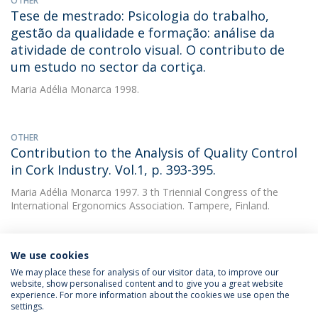
OTHER
Tese de mestrado: Psicologia do trabalho,
gestão da qualidade e formação: análise da
atividade de controlo visual. O contributo de
um estudo no sector da cortiça.
Maria Adélia Monarca
1998.
OTHER
Contribution to the Analysis of Quality Control
in Cork Industry. Vol.1, p. 393-395.
Maria Adélia Monarca
1997. 3 th Triennial Congress of the
International Ergonomics Association. Tampere, Finland.
We use cookies
We may place these for analysis of our visitor data, to improve our
website, show personalised content and to give you a great website
experience. For more information about the cookies we use open the
Política de Privacidade
Termos & Condições
settings.
Direitos do Titular dos Dados