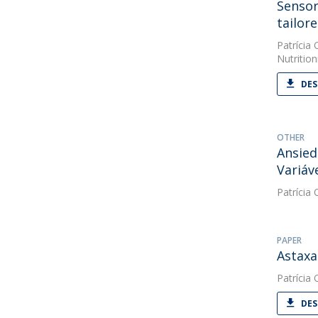
Sensor
tailore
Patrícia O
Nutrition
DES
OTHER
Ansied
Variáv
Patrícia O
PAPER
Astaxa
Patrícia O
DES