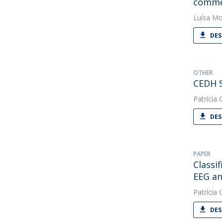
commen
Luísa Mo
DES
OTHER
CEDH S
Patrícia O
DES
PAPER
Classi
EEG an
Patrícia O
DES