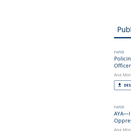
Pub
PAPER
Polici
Office
Ana Mor
DES
PAPER
AYA—I 
Oppre
Ana Mor