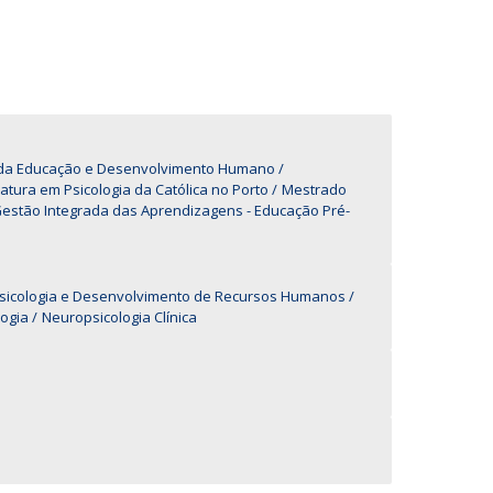
UDIP
Segurança e Emergência
ontactos
a da Educação e Desenvolvimento Humano
iatura em Psicologia da Católica no Porto
Mestrado
stão Integrada das Aprendizagens - Educação Pré-
 Psicologia e Desenvolvimento de Recursos Humanos
ogia
Neuropsicologia Clínica