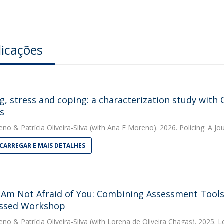
licações
ng, stress and coping: a characterization study with
rs
eno
&
Patrícia Oliveira-Silva
(with Ana F Moreno). 2026. Policing: A Jou
CARREGAR E MAIS DETALHES
Am Not Afraid of You: Combining Assessment Tools 
ssed Workshop
eno
&
Patrícia Oliveira-Silva
(with Lorena de Oliveira Chagas). 2025. 