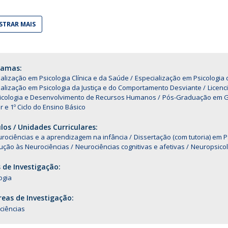
Alumni
Educação
TRAR MAIS
t
Associação de Antigos Alunos de Psicologia
C
ramas:
alização em Psicologia Clínica e da Saúde
Especialização em Psicologi
alização em Psicologia da Justiça e do Comportamento Desviante
Licenc
icologia e Desenvolvimento de Recursos Humanos
Pós-Graduação em Ge
r e 1º Ciclo do Ensino Básico
os / Unidades Curriculares:
urociências e a aprendizagem na infância
Dissertação (com tutoria) em
dução às Neurociências
Neurociências cognitivas e afetivas
Neuropsicol
 de Investigação:
ogia
eas de Investigação:
ciências