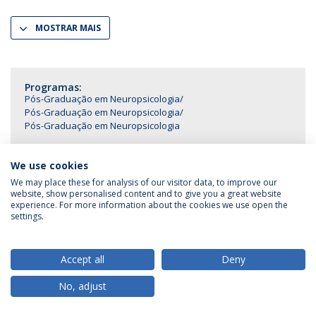
MOSTRAR MAIS
Programas:
Pós-Graduação em Neuropsicologia
Pós-Graduação em Neuropsicologia
Pós-Graduação em Neuropsicologia
We use cookies
We may place these for analysis of our visitor data, to improve our
website, show personalised content and to give you a great website
Política de Privacidade
Termos & Condições
experience. For more information about the cookies we use open the
Direitos do Titular dos Dados
settings.
Accept all
Deny
© 2026 Universidade Católica Portuguesa
No, adjust