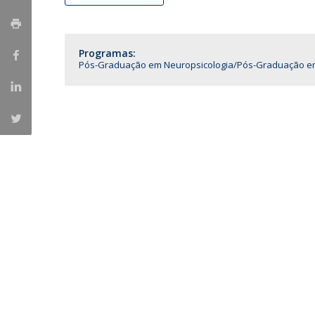
Iniciativas Nacionais
Research Centre for Human Developmen
| CEDH
Programas:
Pós-Graduação em Neuropsicologia
Pós-Graduação em
Human Neurobehavioral Laboratory |
HNL