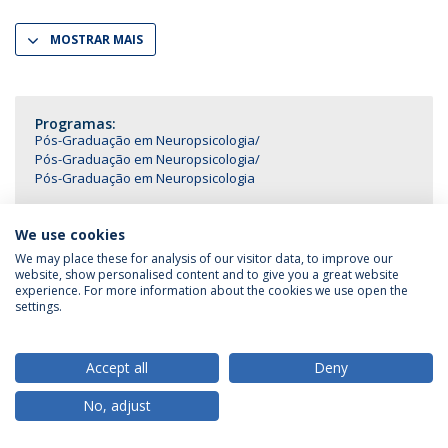
MOSTRAR MAIS
Programas:
Pós-Graduação em Neuropsicologia
Pós-Graduação em Neuropsicologia
Pós-Graduação em Neuropsicologia
We use cookies
We may place these for analysis of our visitor data, to improve our
website, show personalised content and to give you a great website
Política de Privacidade
Termos & Condições
experience. For more information about the cookies we use open the
Direitos do Titular dos Dados
settings.
Accept all
Deny
© 2026 Universidade Católica Portuguesa
No, adjust