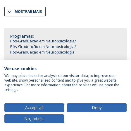
MOSTRAR MAIS
Programas:
Pós-Graduação em Neuropsicologia
Pós-Graduação em Neuropsicologia
Pós-Graduação em Neuropsicologia
We use cookies
We may place these for analysis of our visitor data, to improve our
website, show personalised content and to give you a great website
Política de Privacidade
Termos & Condições
experience. For more information about the cookies we use open the
Direitos do Titular dos Dados
settings.
Accept all
Deny
© 2026 Universidade Católica Portuguesa
No, adjust