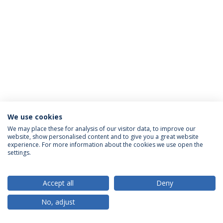
We use cookies
Política de Privacidade
Termos & Condições
We may place these for analysis of our visitor data, to improve our
website, show personalised content and to give you a great website
Direitos do Titular dos Dados
experience. For more information about the cookies we use open the
settings.
Accept all
Deny
© 2026 Universidade Católica Portuguesa
No, adjust