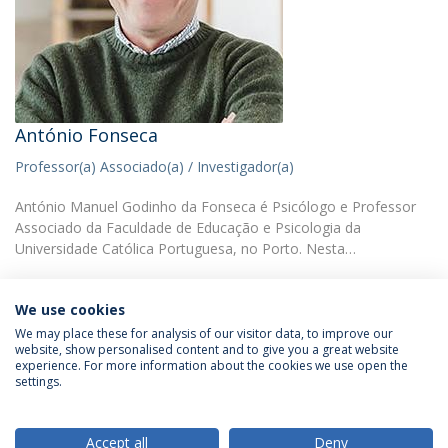
António Fonseca
Professor(a) Associado(a) / Investigador(a)
António Manuel Godinho da Fonseca é Psicólogo e Professor
Associado da Faculdade de Educação e Psicologia da
Universidade Católica Portuguesa, no Porto. Nesta…
We use cookies
We may place these for analysis of our visitor data, to improve our
website, show personalised content and to give you a great website
experience. For more information about the cookies we use open the
Política de Privacidade
Termos & Condições
settings.
Direitos do Titular dos Dados
Accept all
Deny