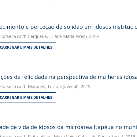
ecimento e perceção de solidão em idosos instituci
 Fonseca
(with Cerqueira, Liliana Maria Pires). 2019.
CARREGAR E MAIS DETALHES
ções de felicidade na perspectiva de mulheres idosa
 Fonseca
(with Marques, Lucíola Juvenal). 2019.
CARREGAR E MAIS DETALHES
ade de vida de idosos da microárea Itapéua no munic
 Fonseca
(with Pinto, Allana Meza Veiga Cabral de Sousa Serra). 2019.