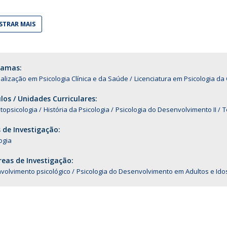
Alumni
Educação
TRAR MAIS
t
Associação de Antigos Alunos de Psicologia
C
ramas:
alização em Psicologia Clínica e da Saúde
Licenciatura em Psicologia da 
os / Unidades Curriculares:
topsicologia
História da Psicologia
Psicologia do Desenvolvimento II
T
 de Investigação:
ogia
eas de Investigação:
volvimento psicológico
Psicologia do Desenvolvimento em Adultos e Ido