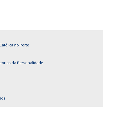
UDIP
Segurança e Emergência
ontactos
Católica no Porto
eorias da Personalidade
sos