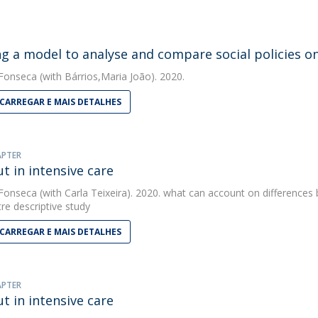
ng a model to analyse and compare social policies o
 Fonseca
(with Bárrios,Maria João). 2020.
CARREGAR E MAIS DETALHES
APTER
t in intensive care
 Fonseca
(with Carla Teixeira). 2020. what can account on differences
re descriptive study
CARREGAR E MAIS DETALHES
APTER
t in intensive care