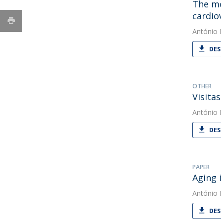
The mo
cardio
António
DES
OTHER
Visita
António
DES
PAPER
Aging 
António
DES