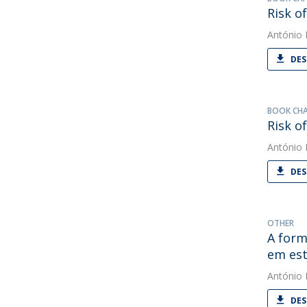
Risk o
António
DES
BOOK CH
Risk o
António
DES
OTHER
A form
em est
António
DES