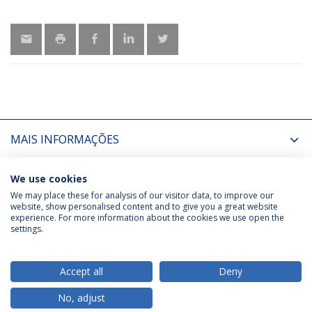
MAIS INFORMAÇÕES
ÚLTIMAS NOTÍCIAS
We use cookies
We may place these for analysis of our visitor data, to improve our
website, show personalised content and to give you a great website
experience. For more information about the cookies we use open the
Política de Privacidade
Termos & Condições
settings.
Direitos do Titular dos Dados
Accept all
Deny
No, adjust
© 2026 Universidade Católica Portuguesa